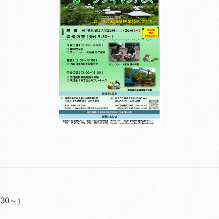
）
30～）