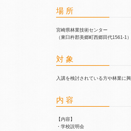
場 所
宮崎県林業技術センター
（東臼杵郡美郷町西郷田代1561-1
対 象
入講を検討されている方や林業に興
内 容
【内容】
・学校説明会