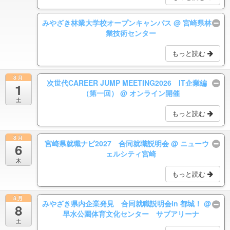
みやざき林業大学校オープンキャンパス
@ 宮崎県林
業技術センター
もっと読む
8月
次世代CAREER JUMP MEETING2026 IT企業編
1
（第一回）
@ オンライン開催
土
もっと読む
8月
宮崎県就職ナビ2027 合同就職説明会
@ ニューウ
6
ェルシティ宮崎
木
もっと読む
8月
みやざき県内企業発見 合同就職説明会in 都城！
@
8
早水公園体育文化センター サブアリーナ
土