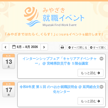
6月 – 8月 2026
すべて閉じる
すべて開く
6月
インターンシップフェア「キャリアアドベンチャ
13
ー」
@ 宮崎県防災庁舎 ５階会議室
土
もっと読む
6月
令和8年度 第１回 のべおか就職説明会
@ 延岡総合文
17
化センター
水
もっと読む