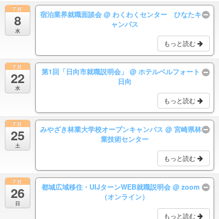
7月
宿泊業界就職面談会
@ わくわくセンター ひなたキ
8
ャンパス
水
もっと読む
7月
第1回「日向市就職説明会」
@ ホテルベルフォート
22
日向
水
もっと読む
7月
みやざき林業大学校オープンキャンパス
@ 宮崎県林
25
業技術センター
土
もっと読む
7月
都城広域移住・UIJターンWEB就職説明会
@ zoom
26
（オンライン）
日
もっと読む