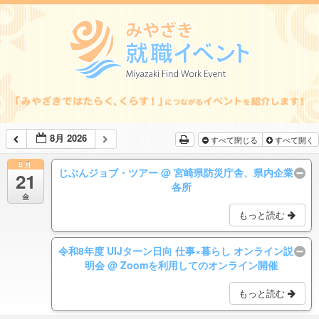
8月 2026
すべて閉じる
すべて開く
8月
じぶんジョブ・ツアー
@ 宮崎県防災庁舎、県内企業
21
各所
金
もっと読む
令和8年度 UIJターン日向 仕事×暮らし オンライン説
明会
@ Zoomを利用してのオンライン開催
もっと読む