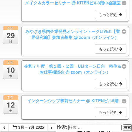
メイク＆カラーセミナー
@ KITENビル8階中会議室
もっと読む
6月
みやざき県内企業発見オンライントークLIVE!!【業
29
界研究編】参加者募集
@ zoom（オンライン）
日
もっと読む
7月
令和７年度 第１回・２回 UIJターン日向 移住＆
10
お仕事相談会
@ zoom（オンライン）
木
もっと読む
7月
インターンシップ事前セミナー
@ KITENビル8階
12
土
もっと読む
3月 – 7月 2025
検索: