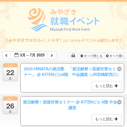
3月 – 7月 2025
すべて閉じる
すべて開く
3月
2025 HINATAの就活塾 「就活解禁！面接対策セミ
22
ナー」
@ KITENビル8階 中会議室（JR宮崎駅西口）
土
もっと読む
4月
就活解禁！面接対策セミナー
@ KITENビル 8階 中会
26
議室
土
もっと読む