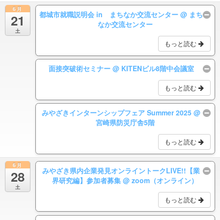
6月
都城市就職説明会 in まちなか交流センター
@ まち
21
なか交流センター
土
もっと読む
面接突破術セミナー
@ KITENビル8階中会議室
もっと読む
みやざきインターンシップフェア Summer 2025
@
宮崎県防災庁舎5階
もっと読む
6月
みやざき県内企業発見オンライントークLIVE!!【業
28
界研究編】参加者募集
@ zoom（オンライン）
土
もっと読む