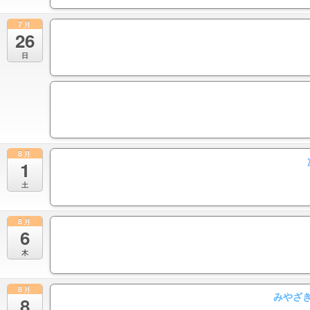
7月
26
日
8月
1
土
8月
6
木
8月
みやざき
8