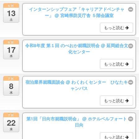
6月
インターンシップフェア「キャリアアドベンチャ
13
ー」
@ 宮崎県防災庁舎 ５階会議室
土
もっと読む
6月
令和8年度 第１回 のべおか就職説明会
@ 延岡総合文
17
化センター
水
もっと読む
7月
宿泊業界就職面談会
@ わくわくセンター ひなたキ
8
ャンパス
水
もっと読む
7月
第1回「日向市就職説明会」
@ ホテルベルフォート
22
日向
水
もっと読む