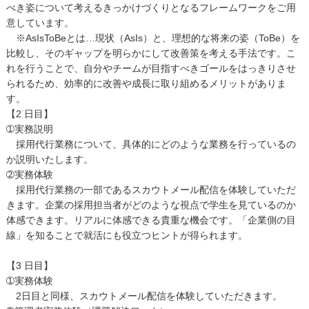
べき姿について考えるきっかけづくりとなるフレームワークをご用
意しています。
※AsIsToBeとは…現状（AsIs）と、理想的な将来の姿（ToBe）を
比較し、そのギャップを明らかにして改善策を考える手法です。こ
れを行うことで、自分やチームが目指すべきゴールをはっきりさせ
られるため、効率的に改善や成長に取り組めるメリットがありま
す。
【2 日目】
➀実務説明
採用代行業務について、具体的にどのような業務を行っているの
か説明いたします。
➁実務体験
採用代行業務の一部であるスカウトメール配信を体験していただ
きます。企業の採用担当者がどのような視点で学生を見ているのか
体感できます。リアルに体感できる貴重な機会です。「企業側の目
線」を知ることで就活にも役立つヒントが得られます。
【3 日目】
➀実務体験
2日目と同様、スカウトメール配信を体験していただきます。