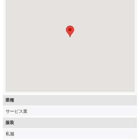
業種
サービス業
服装
私服