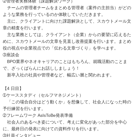
➁管理者実務体験（課題解決ワーク）
チームの管理者チームをまとめる管理者（案件の主担当）がどの
ような業務を行っているのか体験していただきます。
主に、クライアントに向けた課題解決として、スカウトメール文
章の精査を行います。
主な業務としては、クライアント（企業）からの要望に応えるた
めに、スカウトメールの文章を見直し改善提案を行います。まとめ
役の視点や企業視点での「伝わる文章づくり」を学べます。
➂座談会
BPO業界やネオキャリアのことはもちろん、就職活動のことま
で、ざっくばらんにお話ししましょう！
新卒入社の社員や管理者など、幅広い層と関われます。
【4 日目】
➀ケーススタディ（セルフマネジメント）
「この場合自分はどう動くか」を想像して、社会人になった時の
予行練習を行います。
➁フレームワーク AsIsToBe発表準備
社会人のあるべき姿について、考えに変化があった部分を中心
に、最終日の発表に向けての資料作りを行います。
➂社員インタビュー