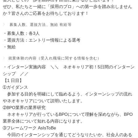
ぜひ、私たちと一緒に「採用のプロ」への第一歩を踏み出しません
か？皆さんのご応募をお待ちしております！
募集人数、選抜方法、無給 有給等
・募集人数：各3人
・選抜方法：エントリー情報による選考
・無給
就業体験の内容（受入れ職場に関する情報を含む）
・インターン実施内容 ＼＼ ネオキャリア初！5日間のインターン
シップ ／／
【1 日目】
➀ガイダンス
参加する目的を明確にして臨めるよう、インターンシップの流れ
やネオキャリアについて説明いたします。
➁BPO業界の業界研究
ネオキャリアが行っているBPOについて理解を深めながら、BPO
業界全体について知れる内容になります。
➂フレームワーク AsIsToBe
今回のインターンシップを通じてどうなりたいか、社会人のある