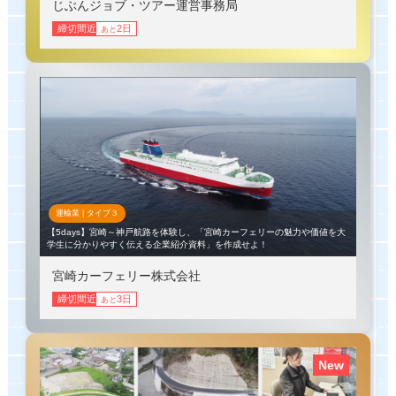
じぶんジョブ・ツアー運営事務局
締切間近
2日
あと
運輸業 |
タイプ
３
【5days】宮崎～神戸航路を体験し、「宮崎カーフェリーの魅力や価値を大
学生に分かりやすく伝える企業紹介資料」を作成せよ！
宮崎カーフェリー株式会社
締切間近
3日
あと
New