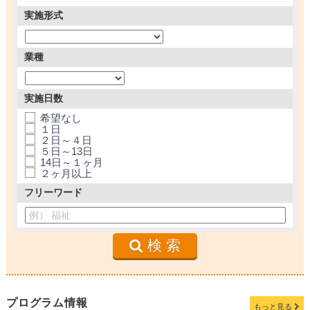
実施形式
業種
実施日数
希望なし
１日
２日～４日
５日～13日
14日～１ヶ月
２ヶ月以上
フリーワード
検 索
プログラム情報
もっと見る