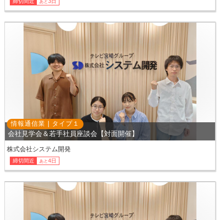
締切間近
3日
あと
情報通信業 |
タイプ
１
会社見学会＆若手社員座談会【対面開催】
株式会社システム開発
締切間近
4日
あと