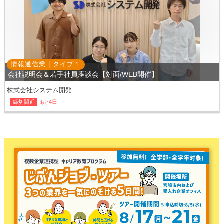
情報通信業 |
タイプ
１
会社説明会＆若手社員座談会【対面/WEB開催】
株式会社システム開発
締切間近
4日
あと