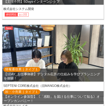
【文理不問】5Daysインターンシップ
株式会社システム開発
締切間近
2日
あと
New
情報通信業 |
タイプ
１
【1DAY_お仕事体験】デジタル広告の仕組みを学びプランニング
を体験！
SEPTENI CORE株式会社（旧MANGO株式会社）
締切間近
3日
卸・小売業 |
タイプ
１
あと
【オンライン参加型】《「感動」を届ける仕事について知る》オ
ープンカンパニー！