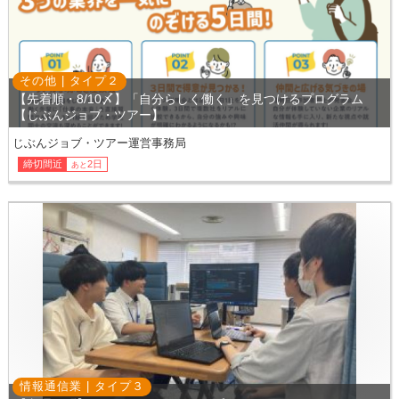
その他 |
タイプ
２
【先着順・8/10〆】「自分らしく働く」を見つけるプログラム
【じぶんジョブ・ツアー】
じぶんジョブ・ツアー運営事務局
締切間近
2日
あと
情報通信業 |
タイプ
３