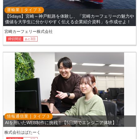
運輸業 |
タイプ
３
【5days】宮崎～神戸航路を体験し、「宮崎カーフェリーの魅力や
価値を大学生に分かりやすく伝える企業紹介資料」を作成せよ！
宮崎カーフェリー株式会社
締切間近
3日
あと
情報通信業 |
タイプ
３
AIを用いたWEB制作に挑戦！【5日間でエンジニア体験】
株式会社はばたーく