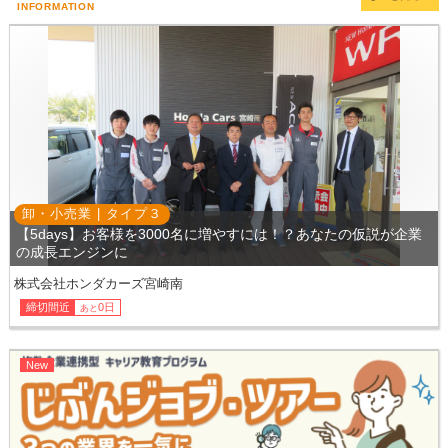
INFORMATION
卸・小売業 |
タイプ
３
【5days】お客様を3000名に増やすには！？あなたの仮説が企業
の成長エンジンに
株式会社ホンダカーズ宮崎南
締切間近
0日
あと
New