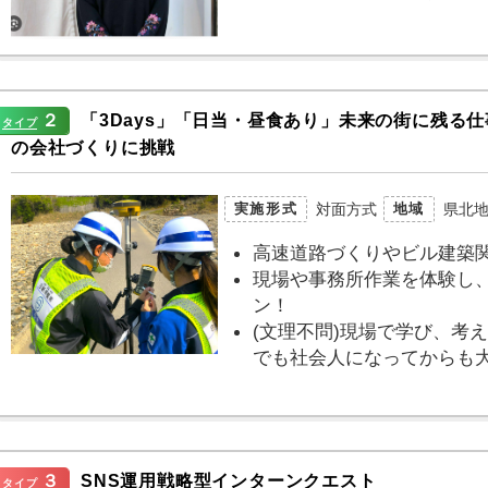
２
「3Days」「日当・昼食あり」未来の街に残る
タイプ
の会社づくりに挑戦
対面方式
県北
実施形式
地域
高速道路づくりやビル建築
現場や事務所作業を体験し
ン！
(文理不問)現場で学び、考
でも社会人になってからも
３
SNS運用戦略型インターンクエスト
タイプ