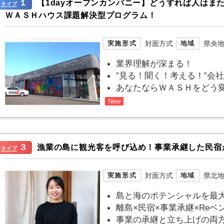
１
【1dayオープンカンパニー】どうすれば人はま
タイプ
ＷＡＳＨハウス課題解決型プログラム！
対面方式
県央
実施形式
地域
業界理解が深まる！
”見る！聞く！考える！”会
あなたならＷＡＳＨをどう
New
３
漁業の島に観光客を呼び込め！事業承継した民宿
タイプ
対面方式
県北
実施形式
地域
島と海のポテンシャルを最
離島×民宿×事業承継×Reベ
事業の承継と立ち上げの両