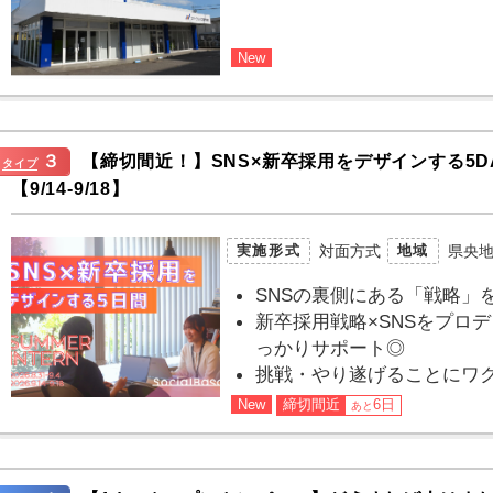
New
３
【締切間近！】SNS×新卒採用をデザインする5D
タイプ
【9/14-9/18】
対面方式
県央
実施形式
地域
SNSの裏側にある「戦略」
新卒採用戦略×SNSをプロ
っかりサポート◎
挑戦・やり遂げることにワ
New
締切間近
6日
あと