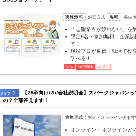
対面方式
県央
実施形式
地域
「志望業界が絞れない」を解
限定9名・参加無料！企業
す！
現役プロが直伝！就活で役
学べる！
New
締切間近
2日
あと
１
【28卒向け/2h/会社説明会】スパークジャパン
タイプ
の？全部答えます！
対面・オンライン併用方
実施形式
オンライン・オフラインど