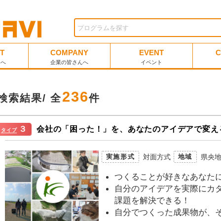
T
COMPANY
EVENT
C
んへ
企業の皆さんへ
イベント
236
検索結果/ 全
件
３
会社の「困った！」を、あなたのアイデアで変え
タイプ
対面方式
県央
実施形式
地域
つくることが好きなあなた
自分のアイデアを実際にカ
課題を解決できる！
自分でつくった成果物が、