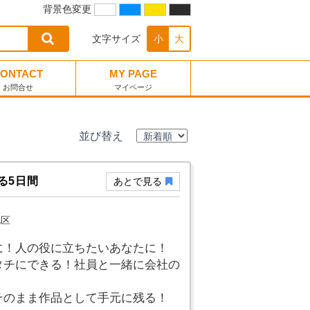
背景色変更
文字サイズ
小
大
ONTACT
MY PAGE
お問合せ
マイページ
並び替え
る5日間
あとで見る
地区
に！人の役に立ちたいあなたに！
タチにできる！社員と一緒に会社の
そのまま作品として手元に残る！