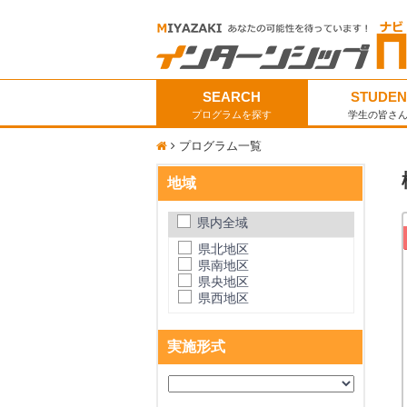
SEARCH
STUDEN
プログラムを探す
学生の皆さ
プログラム一覧
地域
県内全域
県北地区
県南地区
県央地区
県西地区
実施形式