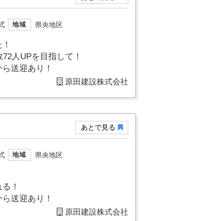
式
県央地区
地域
た！
72人UPを目指して！
から送迎あり！
原田建設株式会社
あとで見る
式
県央地区
地域
！
れる！
から送迎あり！
原田建設株式会社