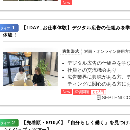
New
１
【1DAY_お仕事体験】デジタル広告の仕組みを
タイプ
体験！
対面・オンライン併用方
実施形式
デジタル広告の仕組みを学
社員との交流機会あり
広告業界に興味がある方、
ティングに関心のある方に
New
締切間近
3日
あと
SEPTENI
２
【先着順・8/10〆】「自分らしく働く」を見つ
タイプ
ぶんジョブ・ツアー】