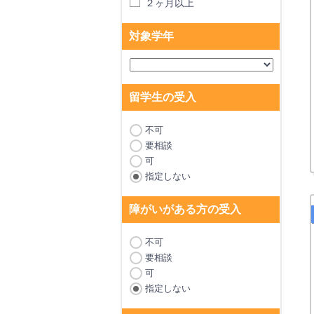
２ヶ月以上
対象学年
留学生の受入
不可
要相談
可
指定しない
障がいがある方の受入
不可
要相談
可
指定しない