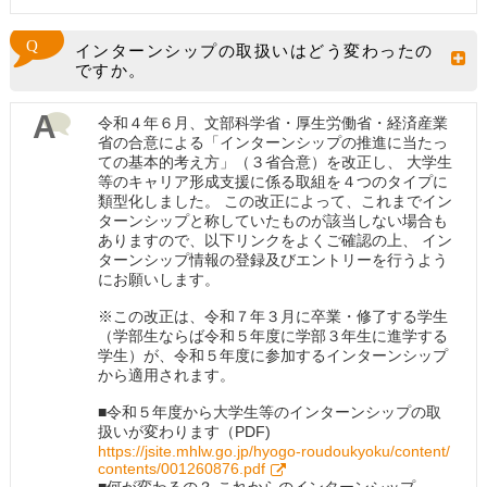
インターンシップの取扱いはどう変わったの
ですか。
令和４年６月、文部科学省・厚生労働省・経済産業
省の合意による「インターンシップの推進に当たっ
ての基本的考え方」（３省合意）を改正し、 大学生
等のキャリア形成支援に係る取組を４つのタイプに
類型化しました。 この改正によって、これまでイン
ターンシップと称していたものが該当しない場合も
ありますので、以下リンクをよくご確認の上、 イン
ターンシップ情報の登録及びエントリーを行うよう
にお願いします。
※この改正は、令和７年３月に卒業・修了する学生
（学部生ならば令和５年度に学部３年生に進学する
学生）が、令和５年度に参加するインターンシップ
から適用されます。
■令和５年度から大学生等のインターンシップの取
扱いが変わります（PDF)
https://jsite.mhlw.go.jp/hyogo-roudoukyoku/content/
contents/001260876.pdf
■何が変わるの？ これからのインターンシップ