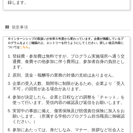
録します。
留意事項
※インターンシップの取扱いが令和５年度から変わっています。企業が掲載しているプ
ログラムをよくご確認の上、エントリーを行うようにしてください。詳しい改正内容に
ついては
こちら
。
登録費・参加費は無料ですが、プログラム実施場所へ通う交
通費、食費その他参加に伴う費用は、参加者自身の負担とし
ます。
原則、賃金・報酬等の業務の対価の支給はありません。
企業の受入人数、期間等に制限があるため、企業より「受入
不可」の回答がある場合があります。
参加が決定したら、企業と日程などの調整を「チャット」を
使って行います。受信内容の確認及び返信をお願いします。
実習中の事故に備え、傷害保険及び賠償責任保険に加入をお
願いします。（所属する学校のプログラム担当職員に御確認
ください。）
参加にあたっては、身だしなみ、マナー、挨拶など社会人と