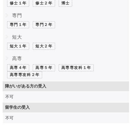
修士１年
修士２年
博士
専門
専門１年
専門２年
短大
短大１年
短大２年
高専
高専４年
高専５年
高専専攻科１年
高専専攻科２年
障がいがある方の受入
不可
留学生の受入
不可