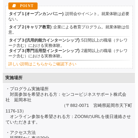
タイプ１(オープンカンパニー)
:説明会やイベント。就業体験は必要
ない。
タイプ２(キャリア教育)
:企業による教育プログラム。就業体験は任
意。
タイプ３(汎用的能力インターンシップ)
:5日間以上の職場（テレワ
ーク含む）における実務体験。
タイプ３(専門活用型インターンシップ)
:2週間以上の職場（テレワ
ーク含む）における実務体験。
詳しい説明はこちらからご確認下さい
実施場所
・プログラム実施場所
対面参加を希望される方：センコービジネスサポート株式会
社 延岡本社
（〒882-0071 宮崎県延岡市天下町
1176-13）
オンライン参加を希望される方：ZOOMのURLを後日連絡させ
ていただきます。
・アクセス方法
延岡駅から車で20分