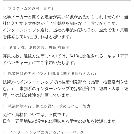
プログラムの趣旨（目的）
化学メーカーと聞くと敷居が高い印象があるかもしれませんが、当
社に入社する大多数が「当社製品を知らない」方ばかりです。
インターンシップを通じ、当社の事業内容のほか、企業で働く意義
を体感していただければと思います。
募集人数、選抜方法、無給 有給等
募集人数、選抜方法等については、6/13に開催される「キャリアア
ドベンチャー」にてご案内いたします。
就業体験の内容（受入れ職場に関する情報を含む）
技術系のインターンシップでは技術開発部門（品管・検査部門を含
む。）、事務系のインターンシップでは管理部門（総務・人事・経
理）での就業体験を計画しています。
就業体験を行う際に必要な（求められる）能力
免許や資格については、不問です。
日向・延岡地域の活性化に興味ある学生の参加を歓迎します！
インターンシップにおけるフィードバック