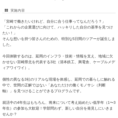
実施内容
「宮崎で働きたいけれど、自分に合う仕事ってなんだろう？」
「これからの企業選びに向けて、ハッキリした自分の基準を見つけ
たい！」
そんな想いを持つ皆さんのための、特別な5日間のツアーが誕生しま
した。
今回体験するのは、延岡のインフラ・技術・情報を支え、地域に欠
かせない宮崎県北を代表する3社（清本鉄工、興電舎、ケーブルメデ
ィアワイワイ）。
個性の異なる3社のリアルな現場を体感し、延岡での暮らしに触れる
中で、世間の正解ではない「あなただけの働くモノサシ（判断
軸）」を見つけることができるプログラムです。
就活中の4年生はもちろん、将来について考え始めたい低学年（1〜3
年生）の参加も大歓迎！学部問わず、新しい自分を発見しにいきま
せんか？