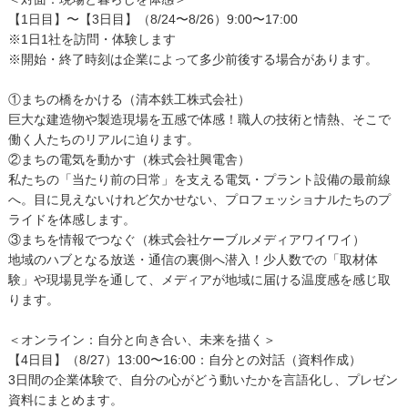
【1日目】〜【3日目】（8/24〜8/26）9:00〜17:00
※1日1社を訪問・体験します
※開始・終了時刻は企業によって多少前後する場合があります。
①まちの橋をかける（清本鉄工株式会社）
巨大な建造物や製造現場を五感で体感！職人の技術と情熱、そこで
働く人たちのリアルに迫ります。
②まちの電気を動かす（株式会社興電舎）
私たちの「当たり前の日常」を支える電気・プラント設備の最前線
へ。目に見えないけれど欠かせない、プロフェッショナルたちのプ
ライドを体感します。
③まちを情報でつなぐ（株式会社ケーブルメディアワイワイ）
地域のハブとなる放送・通信の裏側へ潜入！少人数での「取材体
験」や現場見学を通して、メディアが地域に届ける温度感を感じ取
ります。
＜オンライン：自分と向き合い、未来を描く＞
【4日目】（8/27）13:00〜16:00：自分との対話（資料作成）
3日間の企業体験で、自分の心がどう動いたかを言語化し、プレゼン
資料にまとめます。