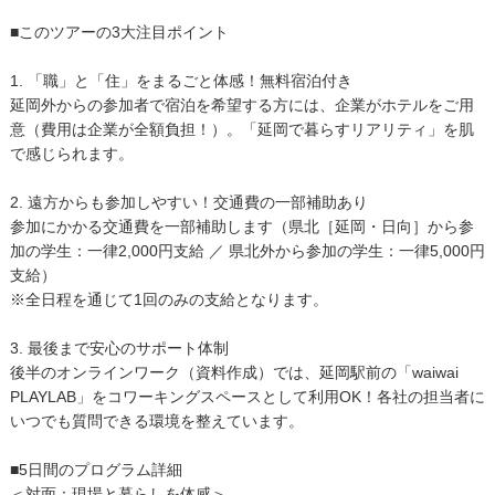
■このツアーの3大注目ポイント
1. 「職」と「住」をまるごと体感！無料宿泊付き
延岡外からの参加者で宿泊を希望する方には、企業がホテルをご用
意（費用は企業が全額負担！）。「延岡で暮らすリアリティ」を肌
で感じられます。
2. 遠方からも参加しやすい！交通費の一部補助あり
参加にかかる交通費を一部補助します（県北［延岡・日向］から参
加の学生：一律2,000円支給 ／ 県北外から参加の学生：一律5,000円
支給）
※全日程を通じて1回のみの支給となります。
3. 最後まで安心のサポート体制
後半のオンラインワーク（資料作成）では、延岡駅前の「waiwai
PLAYLAB」をコワーキングスペースとして利用OK！各社の担当者に
いつでも質問できる環境を整えています。
■5日間のプログラム詳細
＜対面：現場と暮らしを体感＞