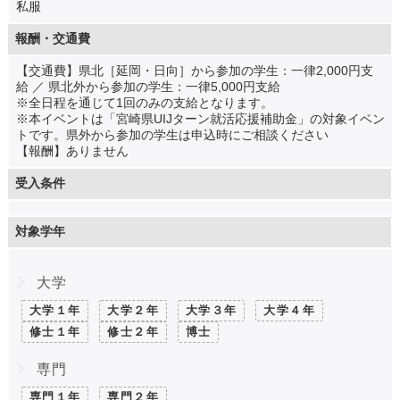
私服
報酬・交通費
【交通費】県北［延岡・日向］から参加の学生：一律2,000円支
給 ／ 県北外から参加の学生：一律5,000円支給
※全日程を通じて1回のみの支給となります。
※本イベントは「宮崎県UIJターン就活応援補助金」の対象イベン
トです。県外から参加の学生は申込時にご相談ください
【報酬】ありません
受入条件
対象学年
大学
大学１年
大学２年
大学３年
大学４年
修士１年
修士２年
博士
専門
専門１年
専門２年