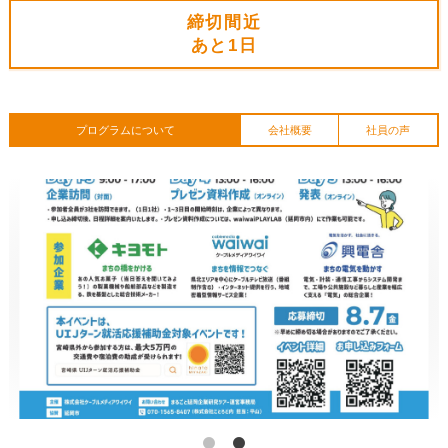
締切間近
あと
1日
プログラムについて
会社概要
社員の声