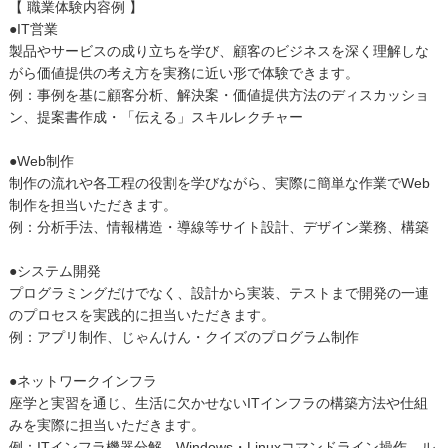
【 職業体験内容例 】
●IT営業
製品やサービスの成り立ちを学び、顧客のビジネスを深く理解しな
がら価値提供の考え方を実務に近い形で体験できます。
例：事例を基に顧客分析、解決案・価値提供方法のディスカッショ
ン、提案書作成・「伝える」スキルレクチャー
●Web制作
制作の流れや各工程の役割を学びながら、実際に簡単な作業でWeb
制作を担当いただきます。
例：分析手法、情報構造・導線等サイト設計、デザイン業務、構築
●システム開発
プログラミングだけでなく、設計から実装、テストまで開発の一連
のプロセスを実践的に担当いただきます。
例：アプリ制作、じゃんけん・クイズのプログラム制作
●ネットワークインフラ
座学と実習を通じ、生活に欠かせないITインフラの構築方法や仕組
みを実際に担当いただきます。
例：ITインフラ機器分解、Windows・Linuxコマンドライン操作、ル