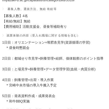
miyazaki-u.ac.jp/capatasu/uncategorized/5516/
募集人数、選抜方法、無給 有給等
【募集人数】4名
【有給/無給】無給
【費用補助】活動支援金、昼食等補助有り
就業体験の内容（受入れ職場に関する情報を含む）
1日目：オリエンテーション+堆肥舎見学(資源循環の学習)
＊昼食時懇親会
2日目：都城せり市見学+飼養管理+給餌、個体観察のポイント指導
3日目：と場見学+飼養管理+データ管理学習(血統・肉質分析)
4日目：飼養管理+出荷・導入作業
＊宮崎中央市場の導入牛搬入予定
5日目：発表資料作成・成果発表会
＊和牛BBQ実施