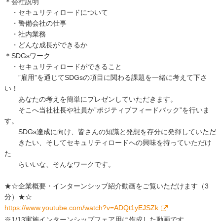
＊会社説明
・セキュリティロードについて
・警備会社の仕事
・社内業務
・どんな成長ができるか
＊SDGsワーク
・セキュリティロードができること
”雇用”を通じてSDGsの項目に関わる課題を一緒に考えて下さ
い！
あなたの考えを簡単にプレゼンしていただきます。
そこへ当社社長や社員か”ポジティブフィードバック”を行いま
す。
SDGs達成に向け、皆さんの知識と発想を存分に発揮していただ
きたい、そしてセキュリティロードへの興味を持っていただけ
た
らいいな、そんなワークです。
★☆企業概要・インターンシップ紹介動画をご覧いただけます（3
分）★☆
https://www.youtube.com/watch?v=ADQt1yEJSZk
※1/13実施インターンシップフェア用に作成した動画です。