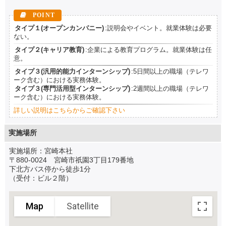
タイプ１(オープンカンパニー)
:説明会やイベント。就業体験は必要
ない。
タイプ２(キャリア教育)
:企業による教育プログラム。就業体験は任
意。
タイプ３(汎用的能力インターンシップ)
:5日間以上の職場（テレワ
ーク含む）における実務体験。
タイプ３(専門活用型インターンシップ)
:2週間以上の職場（テレワ
ーク含む）における実務体験。
詳しい説明はこちらからご確認下さい
実施場所
実施場所：宮崎本社
〒880-0024 宮崎市祇園3丁目179番地
下北方バス停から徒歩1分
（受付：ビル２階）
Map
Satellite