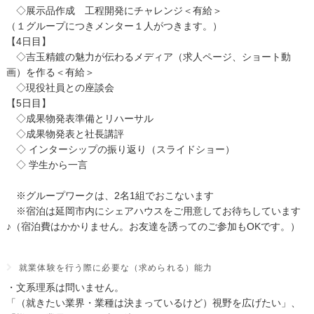
◇展示品作成 工程開発にチャレンジ＜有給＞
（１グループにつきメンター１人がつきます。）
【4日目】
◇吉玉精鍍の魅力が伝わるメディア（求人ページ、ショート動
画）を作る＜有給＞
◇現役社員との座談会
【5日目】
◇成果物発表準備とリハーサル
◇成果物発表と社長講評
◇ インターシップの振り返り（スライドショー）
◇ 学生から一言
※グループワークは、2名1組でおこないます
※宿泊は延岡市内にシェアハウスをご用意してお待ちしています
♪（宿泊費はかかりません。お友達を誘ってのご参加もOKです。）
就業体験を行う際に必要な（求められる）能力
・文系理系は問いません。
「（就きたい業界・業種は決まっているけど）視野を広げたい」、