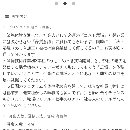
実施内容
プログラムの趣旨（目的）
・業務体験を通して、社会人として必須の『コスト意識』と製造業
には欠かせない『品質意識』に触れてもらいます。同時に、「表面
処理（めっき加工）会社の開発業務って何してるの？」も実体験を
通して分かります！
・開発技術課業務3本柱のうち「めっき技術開発」と、弊社の魅力を
発信する展示物やメディアを考えて形にしてもらう「広報」を体験
していただくことで、仕事の達成感とともにあなたと弊社の魅力を
是非発掘してください。
・５日間のプログラム全体や座談会を通して、様々な社員（弊社に
は他業界・他業種からの転職者も多いです。）と触れ合うチャンス
もあります。職場のリアル・仕事のリアル・社会人のリアル等なん
でも訊いてください。
募集人数、選抜方法、無給 有給等
・募集人数： 4名