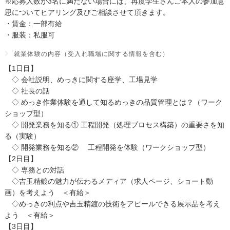
※応募人数が3名に満たない場合には、再度学生さんご本人の参加意
思についてヒアリング及びご相談させて頂きます。
・賃金：一部有給
・服装：私服可
就業体験の内容（受入れ職場に関する情報を含む）
【1日目】
◇ 会社説明、めっきに関する座学、工場見学
◇ 社長の話
◇ めっき作業体験を通して知るめっきの品質管理とは？（ワーク
ショップ型）
◇ 開発業務を知る① 工程開発（処理プロセス構築）の重要さを知
る（実験）
◇ 開発業務を知る② 工程開発を体験（ワークショップ型）
【2日目】
◇ 専務との対話
◇吉玉精鍍の魅力が伝わるメディア（求人ページ、ショート動
画）を考えよう ＜有給＞
◇めっきの利点や吉玉精鍍の技術をアピールできる展示品を考え
よう ＜有給＞
【3日目】