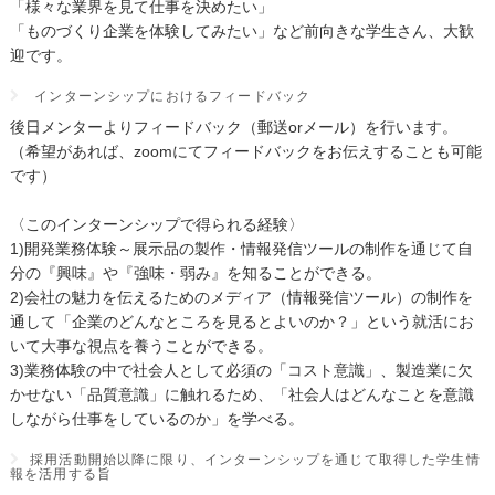
「様々な業界を見て仕事を決めたい」
「ものづくり企業を体験してみたい」など前向きな学生さん、大歓
迎です。
インターンシップにおけるフィードバック
後日メンターよりフィードバック（郵送orメール）を行います。
（希望があれば、zoomにてフィードバックをお伝えすることも可能
です）
〈このインターンシップで得られる経験〉
1)開発業務体験～展示品の製作・情報発信ツールの制作を通じて自
分の『興味』や『強味・弱み』を知ることができる。
2)会社の魅力を伝えるためのメディア（情報発信ツール）の制作を
通して「企業のどんなところを見るとよいのか？」という就活にお
いて大事な視点を養うことができる。
3)業務体験の中で社会人として必須の「コスト意識」、製造業に欠
かせない「品質意識」に触れるため、「社会人はどんなことを意識
しながら仕事をしているのか」を学べる。
採用活動開始以降に限り、インターンシップを通じて取得した学生情
報を活用する旨