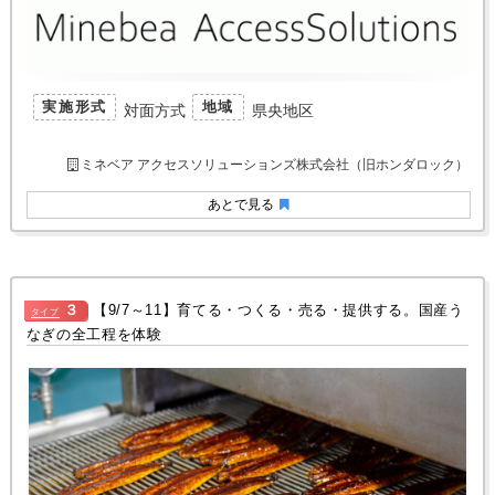
実施形式
地域
対面方式
県央地区
ミネベア アクセスソリューションズ株式会社（旧ホンダロック）
あとで見る
３
【9/7～11】育てる・つくる・売る・提供する。国産う
タイプ
なぎの全工程を体験