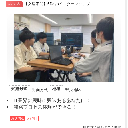
３
【文理不問】5Daysインターンシップ
タイプ
実施形式
地域
対面方式
県央地区
IT業界に興味に興味あるあなたに！
開発プロセス体験ができる！
締切間近
3日
あと
株式会社システム開発