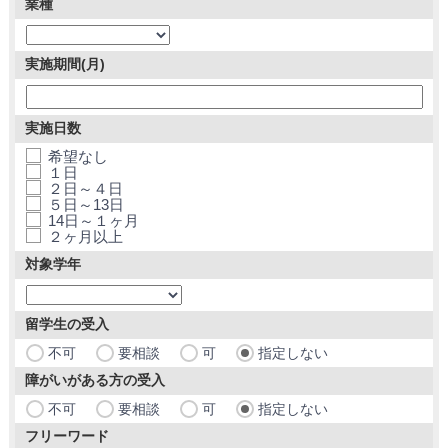
業種
実施期間(月)
実施日数
希望なし
１日
２日～４日
５日～13日
14日～１ヶ月
２ヶ月以上
対象学年
留学生の受入
不可
要相談
可
指定しない
障がいがある方の受入
不可
要相談
可
指定しない
フリーワード