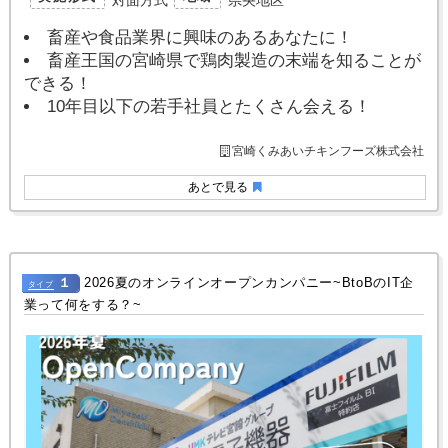
畜産や食品業界に興味のあるあなたに！
畜産王国の宮崎県で鶏肉製造の末端を知ることが
できる！
10年目以下の若手社員とたくさん会える！
宮崎くみあいチキンフーズ株式会社
あとで見る
１
2026夏のオンラインオープンカンパニー~BtoBのIT企
タイプ
業って何をする？~