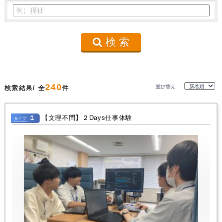
検 索
240
並び替え
検索結果/ 全
件
１
【文理不問】２Days仕事体験
タイプ