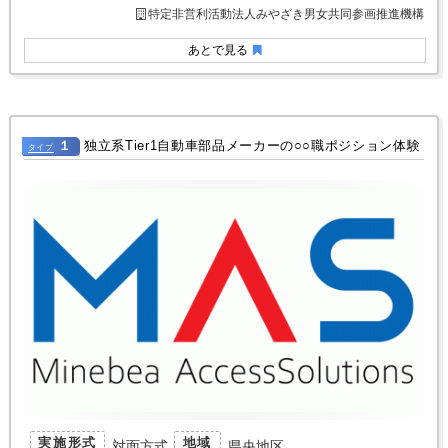
特定非営利活動法人みやざき男女共同参画推進機構
あとで見る
１
独立系Tier1自動車部品メーカーの○○職ポジション体験
タイプ
実施形式
地域
対面方式
県央地区