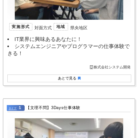
実施形式
地域
対面方式
県央地区
IT業界に興味あるあなたに！
システムエンジニアやプログラマーの仕事体験で
きる！
株式会社システム開発
あとで見る
１
【文理不問】3Days仕事体験
タイプ