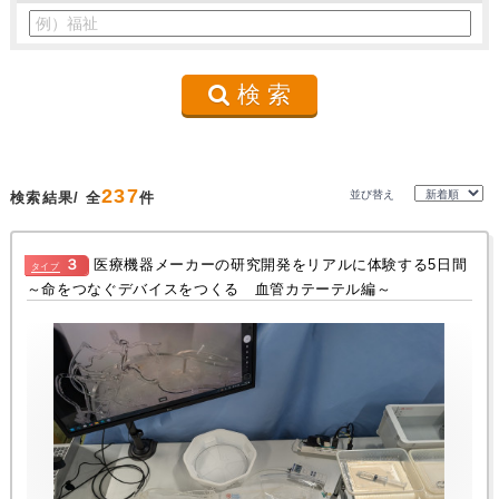
検 索
237
並び替え
検索結果/ 全
件
３
医療機器メーカーの研究開発をリアルに体験する5日間
タイプ
～命をつなぐデバイスをつくる 血管カテーテル編～