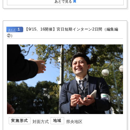
あとで見る
１
【9/15、16開催】宮日短期インターン2日間（編集編
タイプ
②）
実施形式
地域
対面方式
県央地区