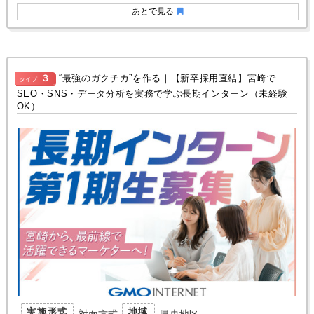
あとで見る
３
“最強のガクチカ”を作る｜【新卒採用直結】宮崎で
タイプ
SEO・SNS・データ分析を実務で学ぶ長期インターン（未経験
OK）
実施形式
地域
対面方式
県央地区