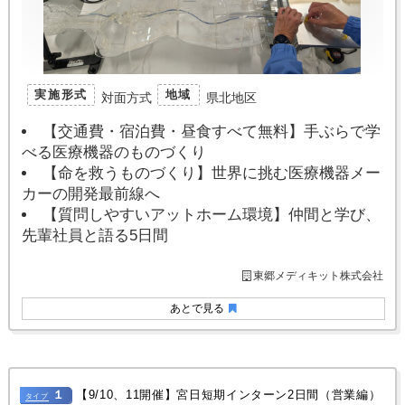
実施形式
地域
対面方式
県北地区
【交通費・宿泊費・昼食すべて無料】手ぶらで学
べる医療機器のものづくり
【命を救うものづくり】世界に挑む医療機器メー
カーの開発最前線へ
【質問しやすいアットホーム環境】仲間と学び、
先輩社員と語る5日間
東郷メディキット株式会社
あとで見る
１
【9/10、11開催】宮日短期インターン2日間（営業編）
タイプ