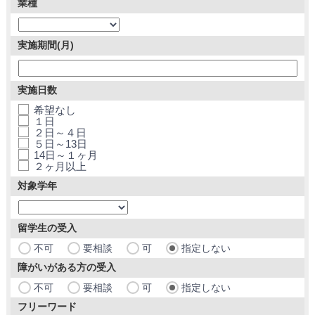
業種
実施期間(月)
実施日数
希望なし
１日
２日～４日
５日～13日
14日～１ヶ月
２ヶ月以上
対象学年
留学生の受入
不可
要相談
可
指定しない
障がいがある方の受入
不可
要相談
可
指定しない
フリーワード