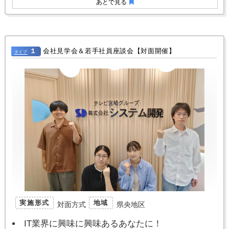
あとで見る
１
会社見学会＆若手社員座談会【対面開催】
タイプ
実施形式
地域
対面方式
県央地区
IT業界に興味に興味あるあなたに！