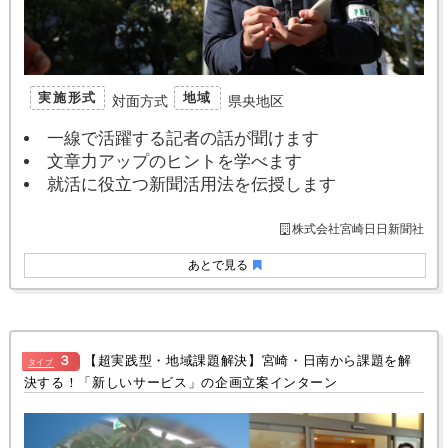
実施形式
地域
対面方式
県央地区
一線で活躍する記者の話が聞けます
文章力アップのヒントを学べます
就活に役立つ新聞活用法を伝授します
株式会社宮崎日日新聞社
あとで見る
３
【超実践型・地域課題解決】宮崎・日南から課題を解
タイプ
決する！「新しいサービス」の企画立案インターン