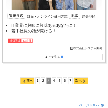
実施形式
地域
対面・オンライン併用方式
県央地区
IT業界に興味に興味あるあなたに！
若手社員の話が聞ける！
締切間近
3日
あと
株式会社システム開発
あとで見る
前へ
1
2
3
4
5
6
7
次へ
ページTOPへ