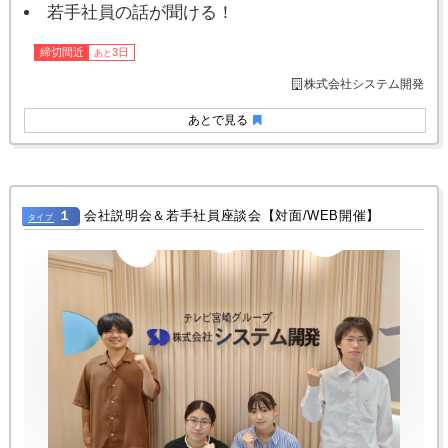
若手社員の話が聞ける！
締切間近
3日
あと
株式会社システム開発
あとで見る
１
会社説明会＆若手社員座談会【対面/WEB開催】
タイプ