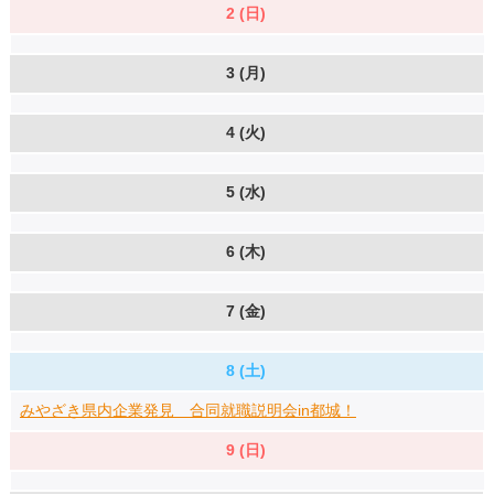
2 (日)
3 (月)
4 (火)
5 (水)
6 (木)
7 (金)
8 (土)
みやざき県内企業発見 合同就職説明会in都城！
9 (日)