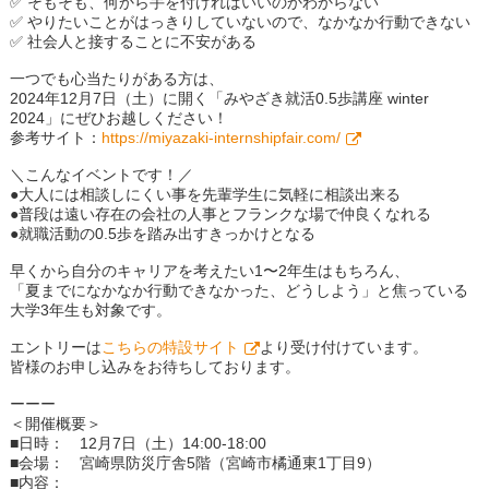
✅ そもそも、何から手を付ければいいのかわからない
✅ やりたいことがはっきりしていないので、なかなか行動できない
✅ 社会人と接することに不安がある
一つでも心当たりがある方は、
2024年12月7日（土）に開く「みやざき就活0.5歩講座 winter
2024」にぜひお越しください！
参考サイト：
https://miyazaki-internshipfair.com/
＼こんなイベントです！／
●大人には相談しにくい事を先輩学生に気軽に相談出来る
●普段は遠い存在の会社の人事とフランクな場で仲良くなれる
●就職活動の0.5歩を踏み出すきっかけとなる
早くから自分のキャリアを考えたい1〜2年生はもちろん、
「夏までになかなか行動できなかった、どうしよう」と焦っている
大学3年生も対象です。
エントリーは
こちらの特設サイト
より受け付けています。
皆様のお申し込みをお待ちしております。
ーーー
＜開催概要＞
■日時： 12月7日（土）14:00-18:00
■会場： 宮崎県防災庁舎5階（宮崎市橘通東1丁目9）
■内容：