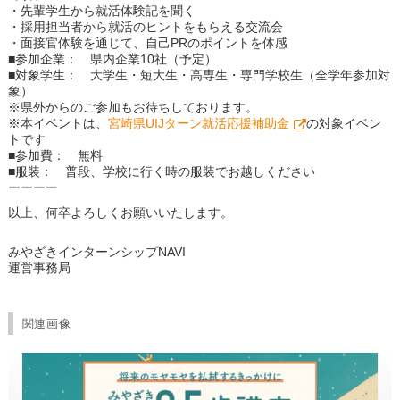
・先輩学生から就活体験記を聞く
・採用担当者から就活のヒントをもらえる交流会
・面接官体験を通じて、自己PRのポイントを体感
■参加企業： 県内企業10社（予定）
■対象学生： 大学生・短大生・高専生・専門学校生（全学年参加対
象）
※県外からのご参加もお待ちしております。
※本イベントは、
宮崎県UIJターン就活応援補助金
の対象イベン
トです
■参加費： 無料
■服装： 普段、学校に行く時の服装でお越しください
ーーーー
以上、何卒よろしくお願いいたします。
みやざきインターンシップNAVI
運営事務局
関連画像