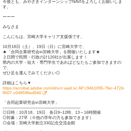
今後とも、みやざきインターンシップNAVIをよろしくお願いしま
す。
ーーー
みなさま
こんにちは、宮崎大学キャリア支援係です。
10月18日（土）、19日（日）に宮崎大学で、
★「合同企業研究会in宮崎大学」を開催いたします★
２日間で民間・行政の計120社が出展します！
県内の大学・短大・専門学生であればどなたもご参加できますの
で、
ぜひ足を運んでみてください◎
詳細はこちら▼
https://acrobat.adobe.com/id/urn:aaid:sc:AP:c94b1095-7fec-472d-
8507-c048596ed940
「合同起業研究会in宮崎大学」
―――――――――――――――――――
◎日時：10月18、19日 各日9~12時、13～16時開催
◎対象：27卒（※他の学年の方も参加できます）
◎会場：宮崎大学創立330記念交流会館