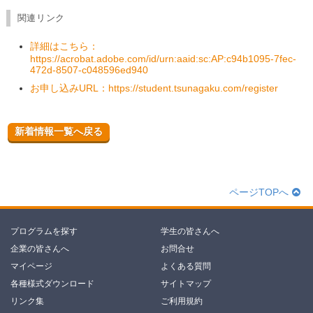
関連リンク
詳細はこちら：
https://acrobat.adobe.com/id/urn:aaid:sc:AP:c94b1095-7fec-
472d-8507-c048596ed940
お申し込みURL：https://student.tsunagaku.com/register
新着情報一覧へ戻る
ページTOPへ
プログラムを探す
学生の皆さんへ
企業の皆さんへ
お問合せ
マイページ
よくある質問
各種様式ダウンロード
サイトマップ
リンク集
ご利用規約