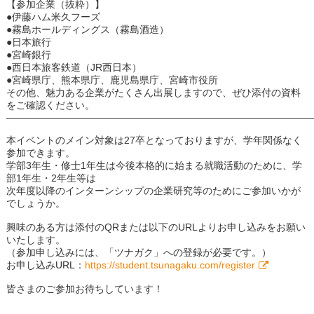
【参加企業（抜粋）】
●伊藤ハム米久フーズ
●霧島ホールディングス（霧島酒造）
●日本旅行
●宮崎銀行
●西日本旅客鉄道（JR西日本）
●宮崎県庁、熊本県庁、鹿児島県庁、宮崎市役所
その他、魅力ある企業がたくさん出展しますので、ぜひ添付の資料
をご確認ください。
―――――――――――――――――――――――――――――――
本イベントのメイン対象は27卒となっておりますが、学年関係なく
参加できます。
学部3年生・修士1年生は今後本格的に始まる就職活動のために、学
部1年生・2年生等は
次年度以降のインターンシップの企業研究等のためにご参加いかが
でしょうか。
興味のある方は添付のQRまたは以下のURLよりお申し込みをお願い
いたします。
（参加申し込みには、「ツナガク」への登録が必要です。）
お申し込みURL：
https://student.tsunagaku.com/register
皆さまのご参加お待ちしています！