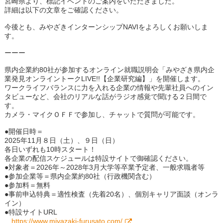
宮崎県より、標記イベントのご案内をいただきました。
詳細は以下の文章をご確認ください。
今後とも、みやざきインターンシップNAVIをよろしくお願いしま
す。
ーーー
県内企業約80社が参加するオンライン就職説明会「みやざき県内企
業発見オンライントークLIVE!!【企業研究編】」を開催します。
ワークライフバランスに力を入れる企業の情報や先輩社員へのイン
タビューなど、会社のリアルな話がラジオ感覚で聞ける２日間で
す。
カメラ・マイクＯＦＦで参加し、チャットで質問が可能です。
●開催日時＝
2025年11月８日（土）、９日（日）
各日いずれも10時スタート！
各企業の配信スケジュールは特設サイトで御確認ください。
●対象者＝2026年～2028年3月大学等卒業予定者、一般求職者等
●参加企業等＝県内企業約80社（行政機関含む）
●参加料＝無料
●事前申込特典＝適性検査（先着20名）、個別キャリア面談（オンラ
イン）
●特設サイトURL
https://www.miyazaki-furusato.com/