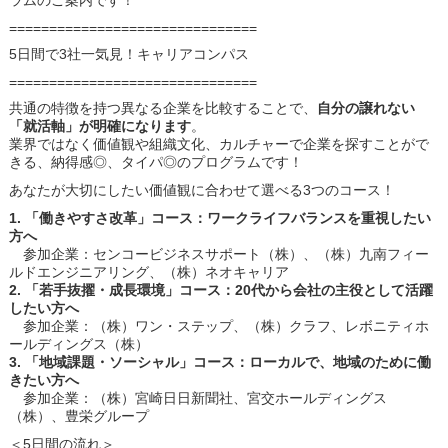
ラムのご案内です！
===============================
5日間で3社一気見！キャリアコンパス
===============================
共通の特徴を持つ異なる企業を比較することで、
自分の譲れない
「就活軸」が明確になります
。
業界ではなく価値観や組織文化、カルチャーで企業を探すことがで
きる、納得感◎、タイパ◎のプログラムです！
あなたが大切にしたい価値観に合わせて選べる3つのコース！
1. 「働きやすさ改革」コース：ワークライフバランスを重視したい
方へ
参加企業：センコービジネスサポート（株）、（株）九南フィー
ルドエンジニアリング、（株）ネオキャリア
2. 「若手抜擢・成長環境」コース：20代から会社の主役として活躍
したい方へ
参加企業：（株）ワン・ステップ、（株）クラフ、レボニティホ
ールディングス（株）
3. 「地域課題・ソーシャル」コース：ローカルで、地域のために働
きたい方へ
参加企業：（株）宮崎日日新聞社、宮交ホールディングス
（株）、豊栄グループ
＜5日間の流れ＞