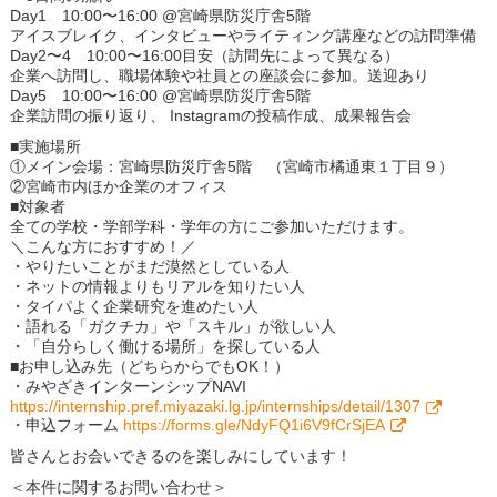
Day1 10:00〜16:00 @宮崎県防災庁舎5階
アイスブレイク、インタビューやライティング講座などの訪問準備
Day2〜4 10:00〜16:00目安（訪問先によって異なる）
企業へ訪問し、職場体験や社員との座談会に参加。送迎あり
Day5 10:00〜16:00 @宮崎県防災庁舎5階
企業訪問の振り返り、 Instagramの投稿作成、成果報告会
■実施場所
①メイン会場：宮崎県防災庁舎5階 （宮崎市橘通東１丁目９）
②宮崎市内ほか企業のオフィス
■対象者
全ての学校・学部学科・学年の方にご参加いただけます。
＼こんな方におすすめ！／
・やりたいことがまだ漠然としている人
・ネットの情報よりもリアルを知りたい人
・タイパよく企業研究を進めたい人
・語れる「ガクチカ」や「スキル」が欲しい人
・「自分らしく働ける場所」を探している人
■お申し込み先（どちらからでもOK！）
・みやざきインターンシップNAVI
https://internship.pref.miyazaki.lg.jp/internships/detail/1307
・申込フォーム
https://forms.gle/NdyFQ1i6V9fCrSjEA
皆さんとお会いできるのを楽しみにしています！
＜本件に関するお問い合わせ＞