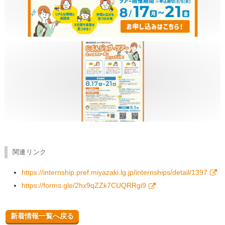
関連リンク
https://internship.pref.miyazaki.lg.jp/internships/detail/1397
https://forms.gle/2hx9qZZk7CUQRRgi9
新着情報一覧へ戻る