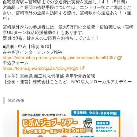
自宅最寄駅↔宮崎駅までの交通費は実費を支給します！（5日間）
宮崎駅↔企業間の移動手段については、エントリー後にご相談くだ
さい。宮崎市外の企業を訪問する際は、宮崎駅から送迎あり！（無
料）
宮崎県外からの参加者には、最大5万円の交通費・宿泊費助成（宮崎
県UIJターン就活応援補助金）もあります。
定員は9名。皆さんのご応募をお待ちしています！
■詳細・申込【締切:8/10】
みやざきインターンシップNAVI
https://internship.pref.miyazaki.lg.jp/internships/detail/1397
申込フォーム
https://forms.gle/2hx9qZZk7CUQRRgi9
【主催】宮崎県 商工観光労働部 雇用労働政策課
【企画・運営】株式会社ことろど、NPO法人グローカルアカデミー
関連画像