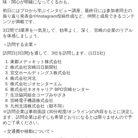
味・関心が明確になってくるかも。
初日にはプロから学ぶインタビュー講座、最終日には参加者同士の
振り返り発表会やInstagram投稿作成など、仲間と成長できるコンテ
ンツが満載です。
3日間で3業界を一気見して、効率よく、深く、宮崎の企業のリアル
を体感しましょう。
＜訪問する企業＞
訪問日(3日間)を通して、3社を訪問します。(1日1社)
東郷メディキット株式会社
株式会社宮崎日日新聞社
宮交ホールディングス株式会社
株式会社河北
株式会社ジオセンターエム
株式会社ネオキャリア BPO宮崎センター
生活協同組合コープみやざき
宮崎電子機器株式会社
九州北清株式会社（順不同）
※訪問企業は事前面談 (30分程度/オンライン)の内容をもとに決定し
ます。訪問企業は必ずしも希望どおりになるとは限りませんので予
めご了承ください。
＜交通費や移動について＞