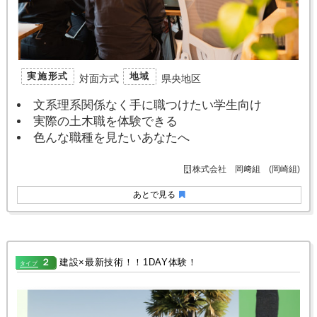
実施形式
地域
対面方式
県央地区
文系理系関係なく手に職つけたい学生向け
実際の土木職を体験できる
色んな職種を見たいあなたへ
株式会社 岡﨑組 (岡崎組)
あとで見る
２
建設×最新技術！！1DAY体験！
タイプ