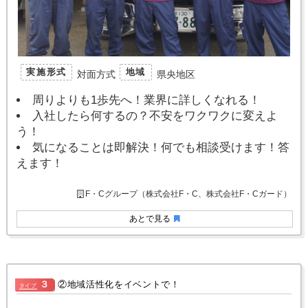
実施形式
地域
対面方式
県央地区
周りよりも1歩先へ！業界に詳しくなれる！
入社したら何するの？不安をワクワクに変えよ
う！
気になることは即解決！何でも相談受けます！答
えます！
F・Cグループ（株式会社F・C、株式会社F・Cガード）
あとで見る
３
②地域活性化をイベントで！
タイプ