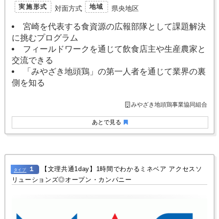
実施形式
地域
対面方式
県央地区
宮崎を代表する食資源の広報部隊として課題解決
に挑むプログラム
フィールドワークを通じて飲食店主や生産農家と
交流できる
「みやざき地頭鶏」の第一人者を通じて業界の裏
側を知る
みやざき地頭鶏事業協同組合
あとで見る
１
【文理共通1day】1時間でわかるミネベア アクセスソ
タイプ
リューションズ◎オープン・カンパニー