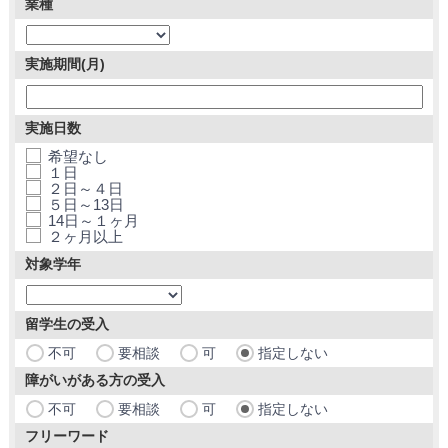
業種
実施期間(月)
実施日数
希望なし
１日
２日～４日
５日～13日
14日～１ヶ月
２ヶ月以上
対象学年
留学生の受入
不可
要相談
可
指定しない
障がいがある方の受入
不可
要相談
可
指定しない
フリーワード